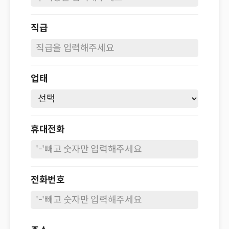
직급
업태
휴대전화
전화번호