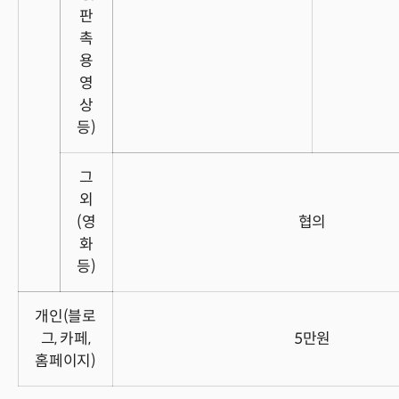
판
촉
용
영
상
등)
그
외
(영
협의
화
등)
개인(블로
그, 카페,
5만원
홈페이지)