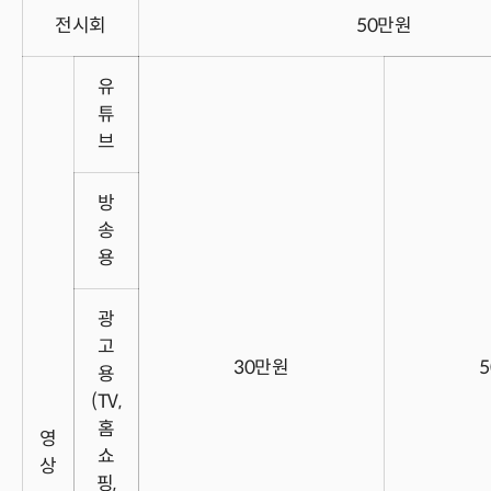
전시회
50만원
유
튜
브
방
송
용
광
고
30만원
용
(TV,
홈
영
쇼
상
핑,